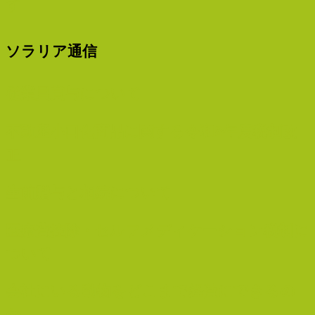
す
ソラリア通信
従業員賞与について
不動産小口化商品に関する令和8年度税制改
正
生前贈与と相続について
医療費控除・セルフメディケーション税制に
ついて
会社にいる動物をどこまで経費にできるの
か