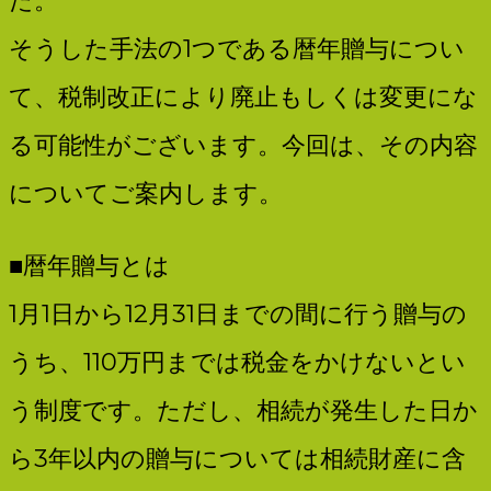
ト
そうした手法の1つである暦年贈与につい
ナ
労
て、税制改正により廃止もしくは変更にな
ー
る可能性がございます。今回は、その内容
務
についてご案内します。
■暦年贈与とは
士
1月1日から12月31日までの間に行う贈与の
うち、110万円までは税金をかけないとい
法
う制度です。ただし、相続が発生した日か
ら3年以内の贈与については相続財産に含
人