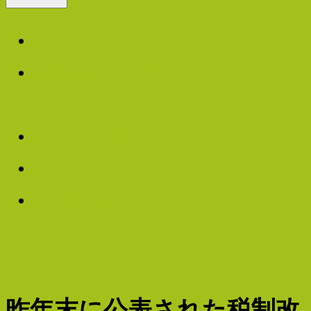
税
ラ
当事務所について
リ
理
相続税コンサルティングについ
ア
て
–
士
ソラリア通信
企
アクセス
業
法
お問い合わせ
か
ら
人
遺
言
昨年末に公表された税制改