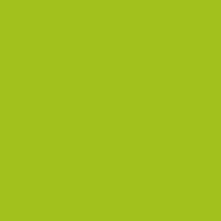
令和7年度年末調整の改正点について
名義預金とは何か？ 税務署が注目する“家族
間のお金”の実態
副業収入がある人は確定申告が必要？
ふるさと納税ポイント制度の改正について
役員賞与について
住民税、森林環境税、ふるさと納税について
企業は消費税を“払っていない”？消費税の仕
組みと中小企業の苦悩