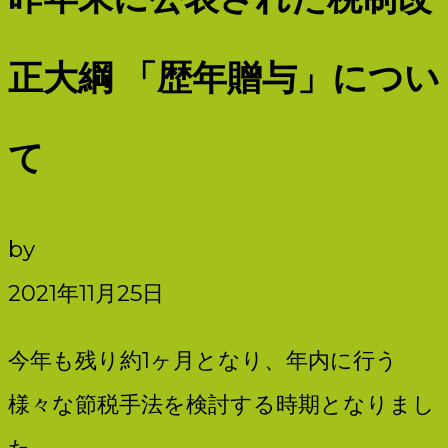
SOLARIA
ま
で
正大綱 「歴年贈与」につい
／
税
の
て
社
ト
ー
by
SOLARIA-STAFF
会
タ
2021年11月25日
ル
保
今年も残り約1ヶ月となり、年内に行う
パ
様々な節税手法を検討する時期となりまし
ー
険
た。