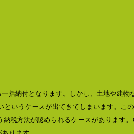
言
ま
で
税
の
ト
ー
る一括納付となります。しかし、土地や建物
タ
いというケースが出てきてしまいます。この
ル
いう納税方法が認められるケースがあります
パ
があります。