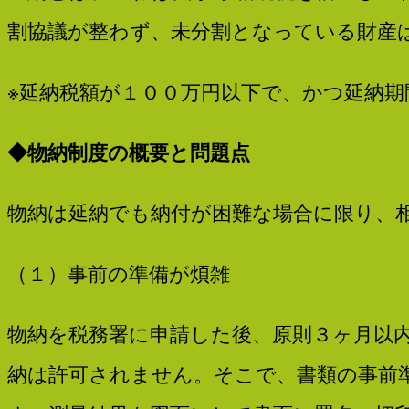
割協議が整わず、未分割となっている財産
人
※延納税額が１００万円以下で、かつ延納
SOLARIA
◆
物納制度の概要と問題点
物納は延納でも納付が困難な場合に限り、
（１）事前の準備が煩雑
物納を税務署に申請した後、原則３ヶ月以
納は許可されません。そこで、書類の事前