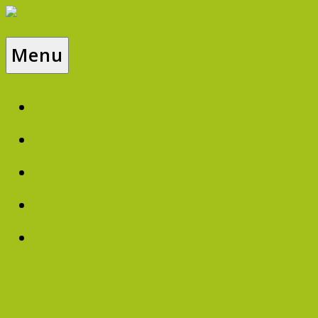
Skip
to
Menu
税
content
当事務所について
理
相続税コンサルティングについ
ソラリア通信
士
アクセス
お問い合わせ
法