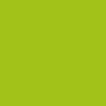
従業員賞与について
不動産小口化商品に関する令和8年度税制改正
生前贈与と相続について
医療費控除・セルフメディケーション税制に
会社にいる動物をどこまで経費にできるのか
令和7年度年末調整の改正点について
名義預金とは何か？ 税務署が注目する“家族間
副業収入がある人は確定申告が必要？
ふるさと納税ポイント制度の改正について