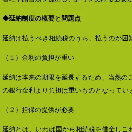
保
◆
延納制度の概要と問題点
険
延納は払うべき相続税のうち、払うのが困
労
（１）金利の負担が重い
務
延納は本来の期限を延長するため、当然の
の銀行金利より負担は重いものとなってい
士
（２）担保の提供が必要
法
延納とは、いわば国から相続税を借金しこ