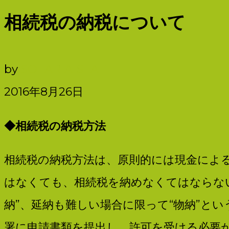
人
相続税の納税について
SOLARIA
by
SOLARIA-STAFF
／
2016年8月26日
◆
相続税の納税方法
社
相続税の納税方法は、原則的には現金によ
会
はなくても、相続税を納めなくてはならな
納”、延納も難しい場合に限って“物納”と
署に申請書類を提出し、許可を受ける必要