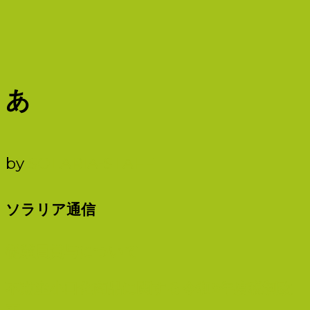
あ
by
SOLARIA-STAFF
ソラリア通信
従業員賞与について
不動産小口化商品に関する令和8年度税制改