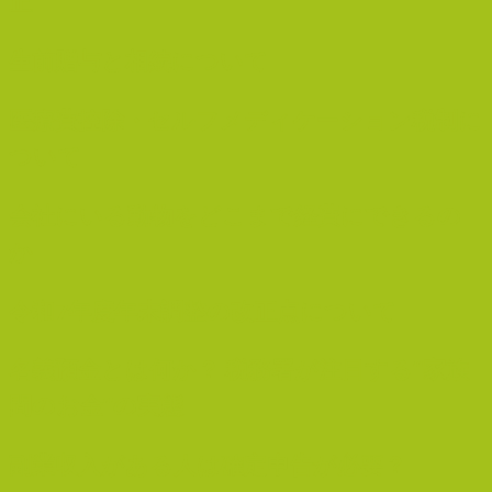
正
生前贈与と相続について
医療費控除・セルフメディケーション税制に
ついて
会社にいる動物をどこまで経費にできるの
か
令和7年度年末調整の改正点について
名義預金とは何か？ 税務署が注目する“家族
間のお金”の実態
副業収入がある人は確定申告が必要？